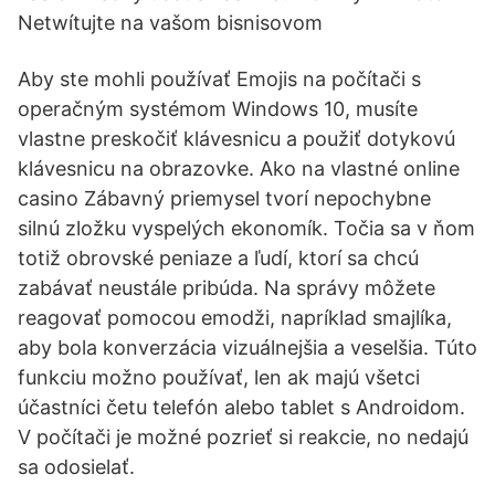
Netwítujte na vašom bisnisovom
Aby ste mohli používať Emojis na počítači s
operačným systémom Windows 10, musíte
vlastne preskočiť klávesnicu a použiť dotykovú
klávesnicu na obrazovke. Ako na vlastné online
casino Zábavný priemysel tvorí nepochybne
silnú zložku vyspelých ekonomík. Točia sa v ňom
totiž obrovské peniaze a ľudí, ktorí sa chcú
zabávať neustále pribúda. Na správy môžete
reagovať pomocou emodži, napríklad smajlíka,
aby bola konverzácia vizuálnejšia a veselšia. Túto
funkciu možno používať, len ak majú všetci
účastníci četu telefón alebo tablet s Androidom.
V počítači je možné pozrieť si reakcie, no nedajú
sa odosielať.