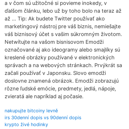
a v čom sú užitočné si povieme inokedy, v
ďalšom článku, lebo už by toho bolo na teraz až
až … Tip: Ak budete Twitter používať ako
marketingový nástroj pre váš biznis, nemiešajte
váš biznisový účet s vašim súkromným životom.
Netwítujte na vašom bisnisovom Emodži
označované aj ako ideogramy alebo smajlíky sú
kreslené obrázky používané v elektronických
správach a na webových stránkach. Prvýkrát sa
začali používať v Japonsku. Slovo emodži
doslovne znamená obrázok. Emodži zobrazujú
rôzne ľudské emócie, predmety, jedlá, nápoje,
zvieratá ale napríklad aj počasie.
nakupujte bitcoiny levně
irs 30denní dopis vs 90denní dopis
krypto živé hodinky