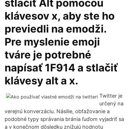
stlačiť Alt pomocou
klávesov x, aby ste ho
previedli na emodži.
Pre myslenie emoji
tváre je potrebné
napísať 1F914 a stlačiť
klávesy alt a x.
Twitter je
určený na
verejnú konverzáciu. Násilie, obťažovanie a
podobné typy správania bránia ľuďom vyjadriť sa
a v konečnom dôsledku znižujú hodnotu