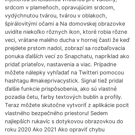
srdcom v plameňoch, opravujúcim srdcom,
vydýchnutou tvárou, tvárou v oblakoch,
špirálovitými očami a Na domovskej obrazovke
uvidíte niekoľko rôznych ikon, ktoré robia rôzne
veci, vrátane malého ducha v hornej časti že keď
prejdete prstom nadol, zobrazí sa rozbaľovacia
ponuka ďalších vecí zo Snapchatu, napríklad ako
pridať priateľov, nastavenia a viac. Prípadne
môžete nálepky vyhľadať na Twitteri pomocou
hashtagu #makeprivacystick. Signal tiež pridal
ďalšie funkcie prispôsobenia, ako sú vlastné
pozadia četu, farby textových bublín a profily.
Teraz môžete skutočne vytvoriť z aplikácie pocit
vlastného bezpečného priestoru! Sedem
najlepších rukavíc s dotykovou obrazovkou do
roku 2020 Ako 2021 Ako opraviť chybu