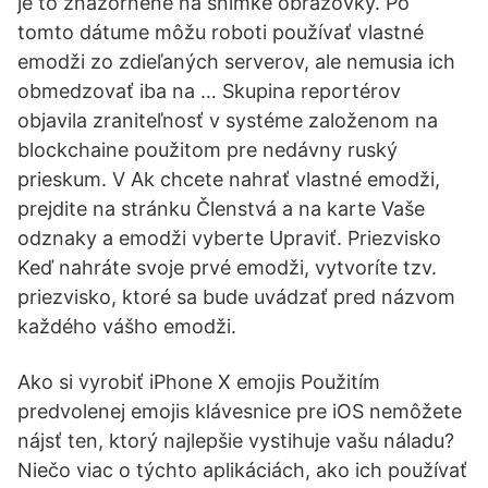
je to znázornené na snímke obrazovky. Po
tomto dátume môžu roboti používať vlastné
emodži zo zdieľaných serverov, ale nemusia ich
obmedzovať iba na … Skupina reportérov
objavila zraniteľnosť v systéme založenom na
blockchaine použitom pre nedávny ruský
prieskum. V Ak chcete nahrať vlastné emodži,
prejdite na stránku Členstvá a na karte Vaše
odznaky a emodži vyberte Upraviť. Priezvisko
Keď nahráte svoje prvé emodži, vytvoríte tzv.
priezvisko, ktoré sa bude uvádzať pred názvom
každého vášho emodži.
Ako si vyrobiť iPhone X emojis Použitím
predvolenej emojis klávesnice pre iOS nemôžete
nájsť ten, ktorý najlepšie vystihuje vašu náladu?
Niečo viac o týchto aplikáciách, ako ich používať