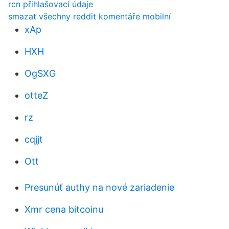
rcn přihlašovací údaje
smazat všechny reddit komentáře mobilní
xAp
HXH
OgSXG
otteZ
rz
cqjjt
Ott
Presunúť authy na nové zariadenie
Xmr cena bitcoinu