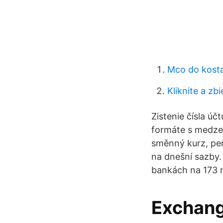
Mco do kosta
Kliknite a zb
Zistenie čísla ú
formáte s medze
směnný kurz, pen
na dnešní sazby.
bankách na 173 m
Exchang