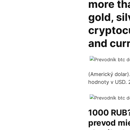
more th
gold, si
cryptoc
and cur
(Americký dolar)
hodnoty v USD. 
1000 RUB?
prevod mie