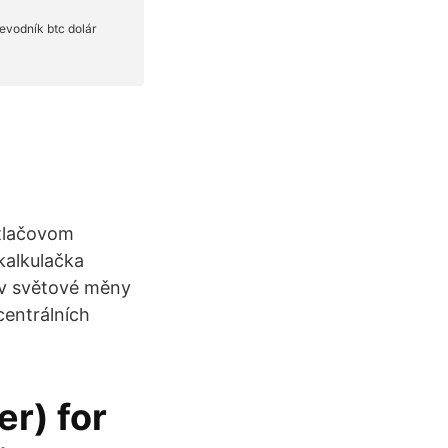
 tlačovom
kalkulačka
iv světové měny
centrálních
r) for