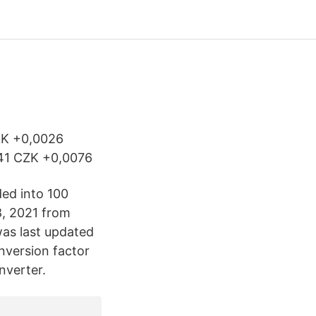
CZK +0,0026
,41 CZK +0,0076
ded into 100
8, 2021 from
was last updated
nversion factor
nverter.