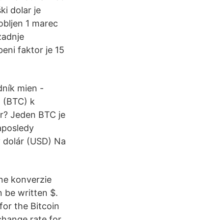
i dolar je
dobljen 1 marec
zadnje
ni faktor je 15
dník mien -
n (BTC) k
r? Jeden BTC je
aposledy
ý dolár (USD) Na
ne konverzie
 be written $.
for the Bitcoin
hange rate for