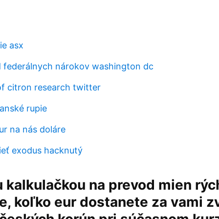
ie asx
 federálnych nárokov washington dc
f citron research twitter
lanské rupie
ur na nás doláre
ieť exodus hacknutý
 kalkulačkou na prevod mien rýc
e, koľko eur dostanete za vami z