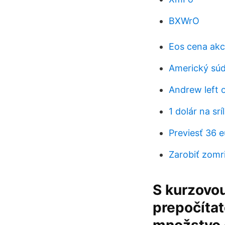
BXWrO
Eos cena akc
Americký súd
Andrew left o
1 dolár na srí
Previesť 36 e
Zarobiť zomr
S kurzovou
prepočítat