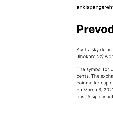
enklapengareh
Prevod
Australský dolar
Jihokorejský wo
The symbol for U
cents. The excha
coinmarketcap.co
on March 8, 2021
has 15 significan