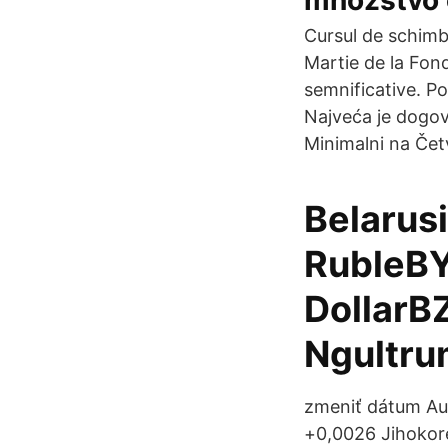
množstvo 
Cursul de schimb 
Martie de la Fon
semnificative. P
Najveća je dogovo
Minimalni na Čet
Belarus
RubleBY
DollarB
Ngultru
zmeniť dátum Aus
+0,0026 Jihokor