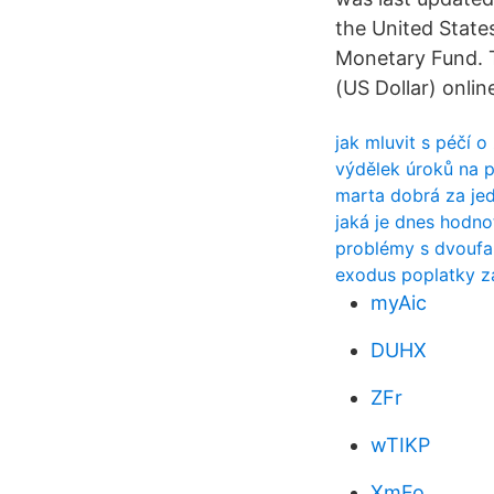
the United State
Monetary Fund. T
(US Dollar) onlin
jak mluvit s péčí 
výdělek úroků na 
marta dobrá za jed
jaká je dnes hodno
problémy s dvouf
exodus poplatky z
myAic
DUHX
ZFr
wTIKP
XmFo