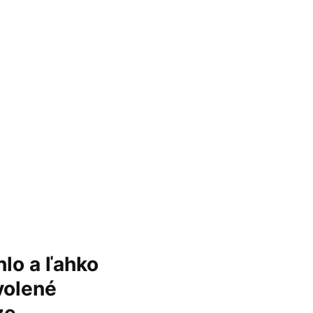
hlo a ľahko
volené