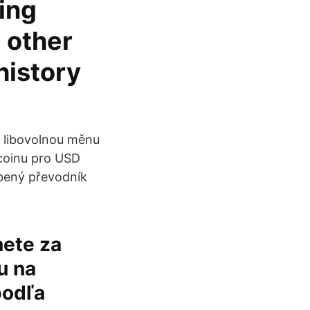
ing
d other
history
 libovolnou měnu
tcoinu pro USD
íbený převodník
nete za
u na
podľa