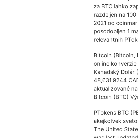
za BTC lahko zap
razdeljen na 100 
2021 od coinmark
posodobljen 1 ma
relevantnih PTo
Bitcoin (Bitcoin
online konverzie
Kanadský Dolár 
48,631.9244 CAD 
aktualizované na
Bitcoin (BTC) V
PTokens BTC (PB
akejkoľvek sveto
The United States
was last update