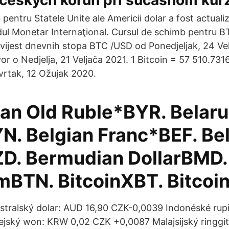
českých korún pri súčasnom kur
pentru Statele Unite ale Americii dolar a fost actualiz
dul Monetar Internaţional. Cursul de schimb pentru BT
ovijest dnevnih stopa BTC /USD od Ponedjeljak, 24 Ve
r o Nedjelja, 21 Veljača 2021. 1 Bitcoin = 57 510.7316
vrtak, 12 Ožujak 2020.
ian Old Ruble*BYR. Belaru
N. Belgian Franc*BEF. Bel
ZD. Bermudian DollarBMD.
mBTN. BitcoinXBT. Bitcoi
tralský dolar: AUD 16,90 CZK-0,0039 Indonéské rup
ejský won: KRW 0,02 CZK +0,0087 Malajsijský ringgi