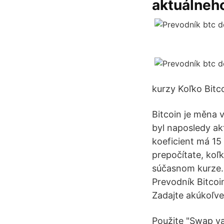
aktuálneho
kurzy Koľko Bitco
Bitcoin je měna 
byl naposledy ak
koeficient má 15
prepočítate, koľ
súčasnom kurze. 
Prevodník Bitcoi
Zadajte akúkoľve
Použite "Swap va