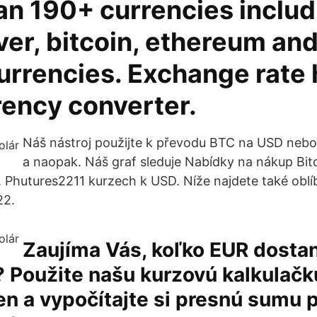
an 190+ currencies includ
lver, bitcoin, ethereum an
urrencies. Exchange rate 
rency converter.
Náš nástroj použijte k převodu BTC na USD nebo
a naopak. Náš graf sleduje Nabídky na nákup Bi
. Phutures2211 kurzech k USD. Níže najdete také obl
22.
Zaujíma Vás, koľko EUR dosta
 Použite našu kurzovú kalkulačk
n a vypočítajte si presnú sumu 