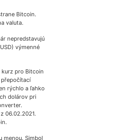
strane Bitcoin.
na valuta.
ár nepredstavujú
r (USD) výmenné
kurz pro Bitcoin
přepočítací
en rýchlo a ľahko
ch dolárov pri
nverter.
 z 06.02.2021.
in.
ou menou. Simbol