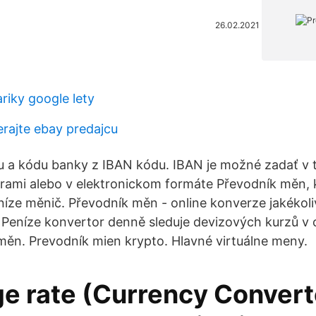
26.02.2021
riky google lety
ierajte ebay predajcu
čtu a kódu banky z IBAN kódu. IBAN je možné zadať v
rami alebo v elektronickom formáte Převodník měn, 
íze měnič. Převodník měn - online konverze jakékol
 Peníze konvertor denně sleduje devizových kurzů v 
ěn. Prevodník mien krypto. Hlavné virtuálne meny.
e rate (Currency Converte