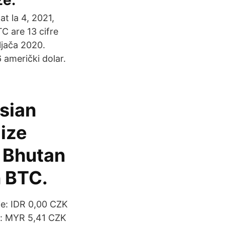
ze.
at la 4, 2021,
C are 13 cifre
ljača 2020.
 američki dolar.
sian
ize
 Bhutan
n BTC.
ie: IDR 0,00 CZK
t: MYR 5,41 CZK