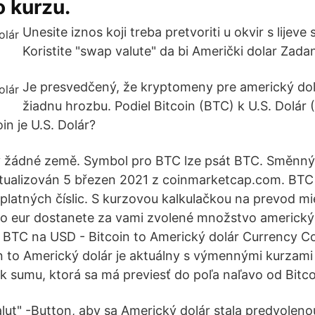
 kurzu.
Unesite iznos koji treba pretvoriti u okvir s lijeve 
Koristite "swap valute" da bi Američki dolar Zada
Je presvedčený, že kryptomeny pre americký dol
žiadnu hrozbu. Podiel Bitcoin (BTC) k U.S. Dolá
in je U.S. Dolár?
v žádné země. Symbol pro BTC lze psát BTC. Směnný 
tualizován 5 březen 2021 z coinmarketcap.com. BTC 
 platných číslic. S kurzovou kalkulačkou na prevod mi
ko eur dostanete za vami zvolené množstvo americký
BTC na USD - Bitcoin to Americký dolár Currency Co
n to Americký dolár je aktuálny s výmennými kurzami
k sumu, ktorá sa má previesť do poľa naľavo od Bitco
lut" -Button, aby sa Americký dolár stala predvolen