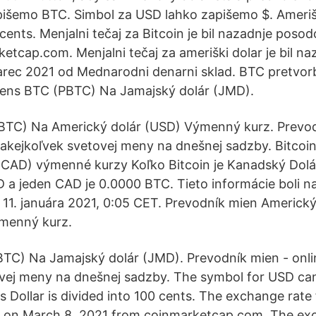
išemo BTC. Simbol za USD lahko zapišemo $. Amerišk
cents. Menjalni tečaj za Bitcoin je bil nazadnje poso
etcap.com. Menjalni tečaj za ameriški dolar je bil na
rec 2021 od Mednarodni denarni sklad. BTC pretvorbe
kens BTC (PBTC) Na Jamajský dolár (JMD).
, BTC) Na Americký dolár (USD) Výmenný kurz. Prevo
 akejkoľvek svetovej meny na dnešnej sadzby. Bitcoi
(CAD) výmenné kurzy Koľko Bitcoin je Kanadský Dolá
a jeden CAD je 0.0000 BTC. Tieto informácie boli n
 11. januára 2021, 0:05 CET. Prevodník mien Americk
ýmenný kurz.
TC) Na Jamajský dolár (JMD). Prevodník mien - onli
vej meny na dnešnej sadzby. The symbol for USD can
 Dollar is divided into 100 cents. The exchange rate 
d on March 8, 2021 from coinmarketcap.com. The exc