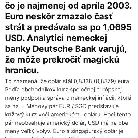
čo je najmenej od apríla 2003.
Euro neskôr zmazalo časť
strát a predávalo sa po 1,0695
USD. Analytici nemeckej
banky Deutsche Bank varujú,
že môže prekročiť magickú
hranicu.
To znamená, že dolár stál 0,8338 (0,8379) eura.
Podľa obchodníkov kurz spoločnej európskej
meny podporila správa o nemeckej inflácii, ktorá
sa na … Menový pár EUR / SGD predstavuje
krížový kurz voči americkému doláru. Hoci tento
pár neobsahuje americký dolár, USD má na obe
meny veľký vplyv. Euro a singapurský dolár je