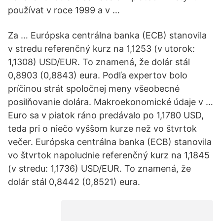
používat v roce 1999 a v …
Za … Európska centrálna banka (ECB) stanovila
v stredu referenčný kurz na 1,1253 (v utorok:
1,1308) USD/EUR. To znamená, že dolár stál
0,8903 (0,8843) eura. Podľa expertov bolo
príčinou strát spoločnej meny všeobecné
posilňovanie dolára. Makroekonomické údaje v …
Euro sa v piatok ráno predávalo po 1,1780 USD,
teda pri o niečo vyššom kurze než vo štvrtok
večer. Európska centrálna banka (ECB) stanovila
vo štvrtok napoludnie referenčný kurz na 1,1845
(v stredu: 1,1736) USD/EUR. To znamená, že
dolár stál 0,8442 (0,8521) eura.