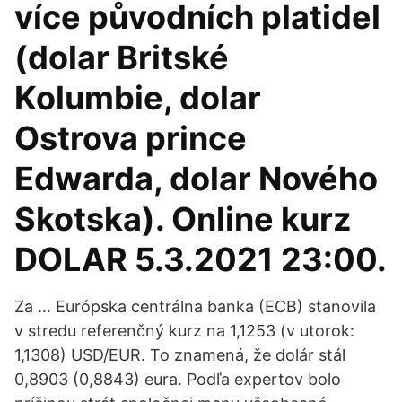
více původních platidel
(dolar Britské
Kolumbie, dolar
Ostrova prince
Edwarda, dolar Nového
Skotska). Online kurz
DOLAR 5.3.2021 23:00.
Za … Európska centrálna banka (ECB) stanovila
v stredu referenčný kurz na 1,1253 (v utorok:
1,1308) USD/EUR. To znamená, že dolár stál
0,8903 (0,8843) eura. Podľa expertov bolo