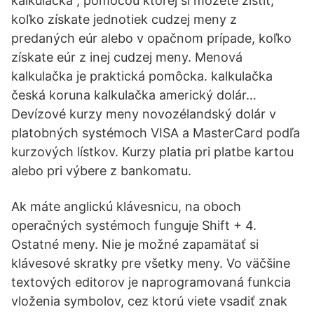
kalkulačka , pomocou ktorej si môžete zistiť,
koľko získate jednotiek cudzej meny z
predaných eúr alebo v opačnom prípade, koľko
získate eúr z inej cudzej meny. Menová
kalkulačka je praktická pomôcka. kalkulačka
česká koruna kalkulačka americký dolár…
Devízové kurzy meny novozélandský dolár v
platobných systémoch VISA a MasterCard podľa
kurzových lístkov. Kurzy platia pri platbe kartou
alebo pri výbere z bankomatu.
Ak máte anglickú klávesnicu, na oboch
operačných systémoch funguje Shift + 4.
Ostatné meny. Nie je možné zapamätať si
klávesové skratky pre všetky meny. Vo väčšine
textových editorov je naprogramovaná funkcia
vloženia symbolov, cez ktorú viete vsadiť znak