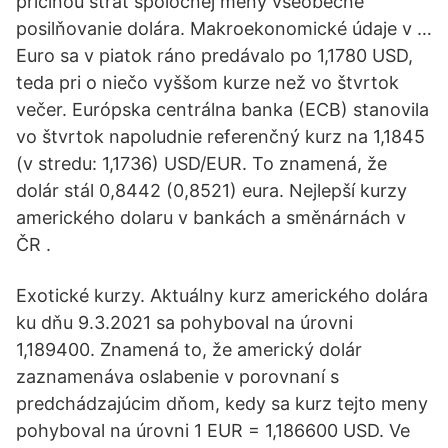
príčinou strát spoločnej meny všeobecné
posilňovanie dolára. Makroekonomické údaje v …
Euro sa v piatok ráno predávalo po 1,1780 USD,
teda pri o niečo vyššom kurze než vo štvrtok
večer. Európska centrálna banka (ECB) stanovila
vo štvrtok napoludnie referenčný kurz na 1,1845
(v stredu: 1,1736) USD/EUR. To znamená, že
dolár stál 0,8442 (0,8521) eura. Nejlepší kurzy
amerického dolaru v bankách a směnárnách v
ČR .
Exotické kurzy. Aktuálny kurz amerického dolára
ku dňu 9.3.2021 sa pohyboval na úrovni
1,189400. Znamená to, že americký dolár
zaznamenáva oslabenie v porovnaní s
predchádzajúcim dňom, kedy sa kurz tejto meny
pohyboval na úrovni 1 EUR = 1,186600 USD. Ve