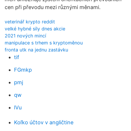
cen při převodu mezi různými měnami.
veterinář krypto reddit
velké hybné síly dnes akcie
2021 nových mincí
manipulace s trhem s kryptoměnou
fronta utk na jednu zastávku
tif
FGmkp
pmj
qw
lVu
Koľko účtov v angličtine