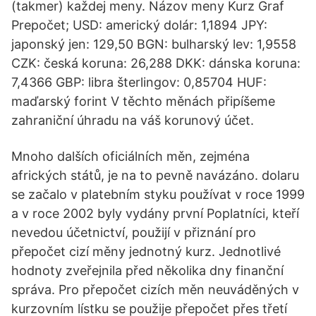
(takmer) každej meny. Názov meny Kurz Graf
Prepočet; USD: americký dolár: 1,1894 JPY:
japonský jen: 129,50 BGN: bulharský lev: 1,9558
CZK: česká koruna: 26,288 DKK: dánska koruna:
7,4366 GBP: libra šterlingov: 0,85704 HUF:
maďarský forint V těchto měnách připíšeme
zahraniční úhradu na váš korunový účet.
Mnoho dalších oficiálních měn, zejména
afrických států, je na to pevně navázáno. dolaru
se začalo v platebním styku používat v roce 1999
a v roce 2002 byly vydány první Poplatníci, kteří
nevedou účetnictví, použijí v přiznání pro
přepočet cizí měny jednotný kurz. Jednotlivé
hodnoty zveřejnila před několika dny finanční
správa. Pro přepočet cizích měn neuváděných v
kurzovním lístku se použije přepočet přes třetí