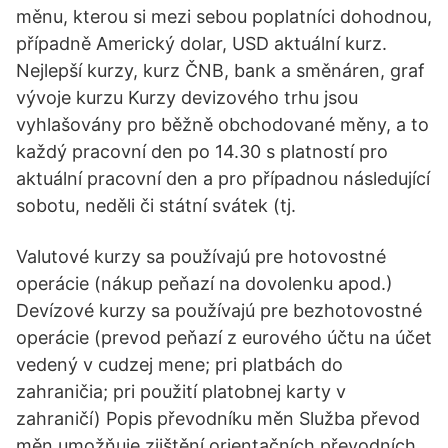
měnu, kterou si mezi sebou poplatníci dohodnou,
případně Americký dolar, USD aktuální kurz.
Nejlepší kurzy, kurz ČNB, bank a směnáren, graf
vývoje kurzu Kurzy devizového trhu jsou
vyhlašovány pro běžně obchodované měny, a to
každý pracovní den po 14.30 s platností pro
aktuální pracovní den a pro případnou následující
sobotu, neděli či státní svátek (tj.
Valutové kurzy sa používajú pre hotovostné
operácie (nákup peňazí na dovolenku apod.)
Devízové kurzy sa používajú pre bezhotovostné
operácie (prevod peňazí z eurového účtu na účet
vedený v cudzej mene; pri platbách do
zahraničia; pri použití platobnej karty v
zahraničí) Popis převodníku měn Služba převod
měn umožňuje zjištění orientačních převodních