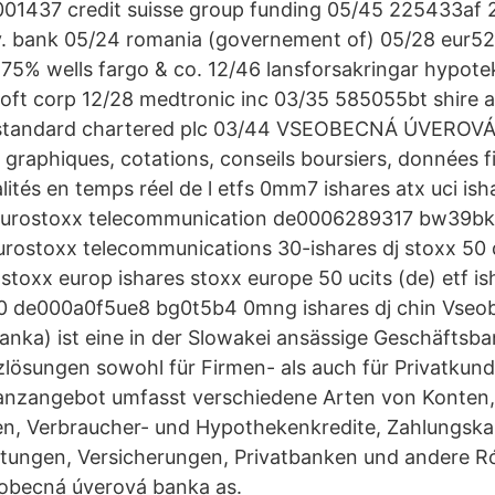
001437 credit suisse group funding 05/45 225433af 
nv. bank 05/24 romania (governement of) 05/28 eur52
75% wells fargo & co. 12/46 lansforsakringar hypote
ft corp 12/28 medtronic inc 03/35 585055bt shire ac
standard chartered plc 03/44 VSEOBECNÁ ÚVEROVÁ 
 graphiques, cotations, conseils boursiers, données f
lités en temps réel de l etfs 0mm7 ishares atx uci ish
s eurostoxx telecommunication de0006289317 bw39bk4
 eurostoxx telecommunications 30-ishares dj stoxx 
 stoxx europ ishares stoxx europe 50 ucits (de) etf i
50 de000a0f5ue8 bg0t5b4 0mng ishares dj chin Vse
nka) ist eine in der Slowakei ansässige Geschäftsban
lösungen sowohl für Firmen- als auch für Privatkund
nanzangebot umfasst verschiedene Arten von Konten,
en, Verbraucher- und Hypothekenkredite, Zahlungska
stungen, Versicherungen, Privatbanken und andere R
eobecná úverová banka as.