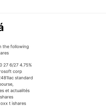
á
n the following
hares
0 27 6/27 4.75%
rosoft corp
2481lac standard
bourse,
s et actualités
ishares
oxx t ishares