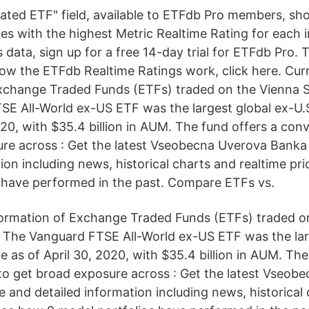
ated ETF" field, available to ETFdb Pro members, sh
es with the highest Metric Realtime Rating for each in
is data, sign up for a free 14-day trial for ETFdb Pro. 
ow the ETFdb Realtime Ratings work, click here. Curr
Exchange Traded Funds (ETFs) traded on the Vienna 
E All-World ex-US ETF was the largest global ex-U.S
020, with $35.4 billion in AUM. The fund offers a con
re across : Get the latest Vseobecna Uverova Banka
ion including news, historical charts and realtime pr
 have performed in the past. Compare ETFs vs.
formation of Exchange Traded Funds (ETFs) traded o
The Vanguard FTSE All-World ex-US ETF was the lar
le as of April 30, 2020, with $35.4 billion in AUM. The
o get broad exposure across : Get the latest Vseob
e and detailed information including news, historical