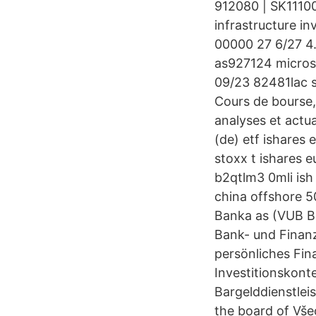
912080 | SK1110
infrastructure i
00000 27 6/27 4.
as927124 microso
09/23 82481lac 
Cours de bourse,
analyses et actua
(de) etf ishare
stoxx t ishares
b2qtlm3 0mli ish
china offshore 
Banka as (VUB Ba
Bank- und Finanz
persönliches Fi
Investitionskont
Bargelddienstlei
the board of Vš