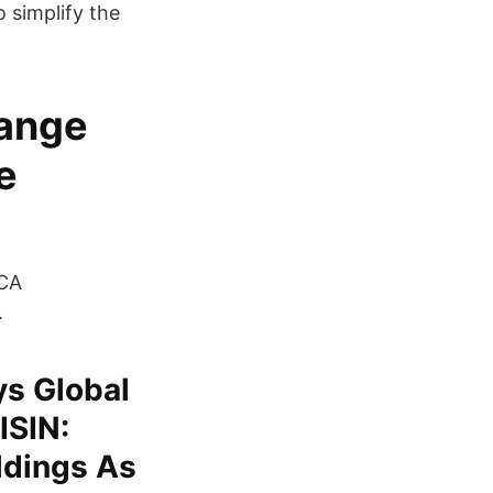
 simplify the
hange
e
NCA
.
s Global
ISIN:
ldings As