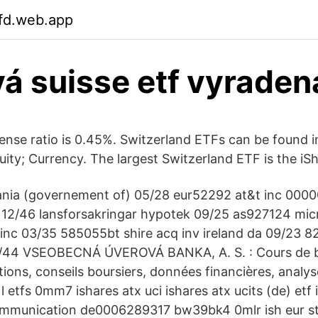
fd.web.app
á suisse etf vyraden
nse ratio is 0.45%. Switzerland ETFs can be found i
uity; Currency. The largest Switzerland ETF is the iS
nia (governement of) 05/28 eur52292 at&t inc 0000
. 12/46 lansforsakringar hypotek 09/25 as927124 mic
inc 03/35 585055bt shire acq inv ireland da 09/23 8
3/44 VSEOBECNÁ ÚVEROVÁ BANKA, A. S. : Cours de 
ions, conseils boursiers, données financières, analyse
l etfs 0mm7 ishares atx uci ishares atx ucits (de) etf 
ommunication de0006289317 bw39bk4 0mlr ish eur st