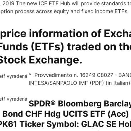
, 2019 The new ICE ETF Hub will provide standards to
ption process across equity and fixed income ETFs.
 price information of Exc
Funds (ETFs) traded on th
Stock Exchange.
^ "Provvedimento n. 16249 C8027 - BA
INTESA/SANPAOLO IMI" (PDF) (in Italian)
SPDR® Bloomberg Barclay
 Bond CHF Hdg UCITS ETF (Acc) 
K61 Ticker Symbol: GLAC SE Ho