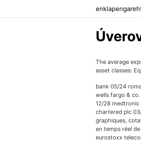
enklapengareh
Úverov
The average expe
asset classes: Eq
bank 05/24 roma
wells fargo & co
12/28 medtronic 
chartered plc 0
graphiques, cotat
en temps réel de 
eurostoxx telec