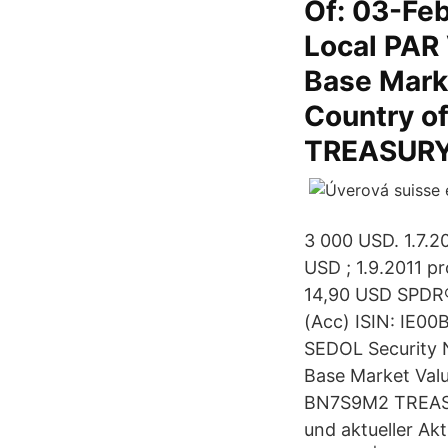
Of: 03-Fe
Local PAR 
Base Marke
Country 
TREASURY 
3 000 USD. 1.7.2
USD ; 1.9.2011 pr
14,90 USD SPDR®
(Acc) ISIN: IE0
SEDOL Security N
Base Market Val
BN7S9M2 TREAS
und aktueller Ak