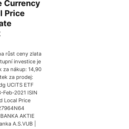
e Currency
l Price
ate
2
a růst ceny zlata
tupní investice je
k za nákup: 14,90
tek za prodej:
Hdg UCITS ETF
3-Feb-2021 ISIN
 Local Price
9127964N64
 BANKA AKTIE
Banka A.S.VUB |