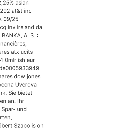
2,25% asian
292 at&t inc
k 09/25
q inv ireland da
BANKA, A. S. :
inancières,
ares atx ucits
 0mlr ish eur
50 de0005933949
shares dow jones
obecna Uverova
k. Sie bietet
en an. Ihr
 Spar- und
rten,
óbert Szabo is on