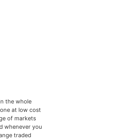
in the whole
done at low cost
ge of markets
 and whenever you
hange traded