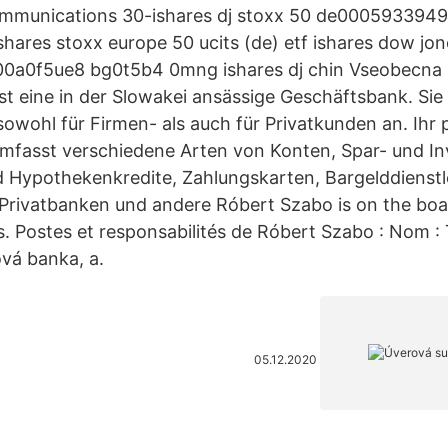
ommunications 30-ishares dj stoxx 50 de0005933949
shares stoxx europe 50 ucits (de) etf ishares dow jo
00a0f5ue8 bg0t5b4 0mng ishares dj chin Vseobecna
st eine in der Slowakei ansässige Geschäftsbank. Sie
owohl für Firmen- als auch für Privatkunden an. Ihr 
fasst verschiedene Arten von Konten, Spar- und In
 Hypothekenkredite, Zahlungskarten, Bargelddienstl
 Privatbanken und andere Róbert Szabo is on the bo
. Postes et responsabilités de Róbert Szabo : Nom : T
vá banka, a.
05.12.2020