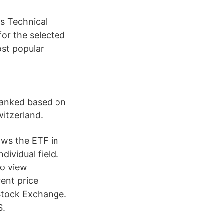
s Technical
for the selected
st popular
ranked based on
itzerland.
ows the ETF in
dividual field.
To view
ent price
Stock Exchange.
S.