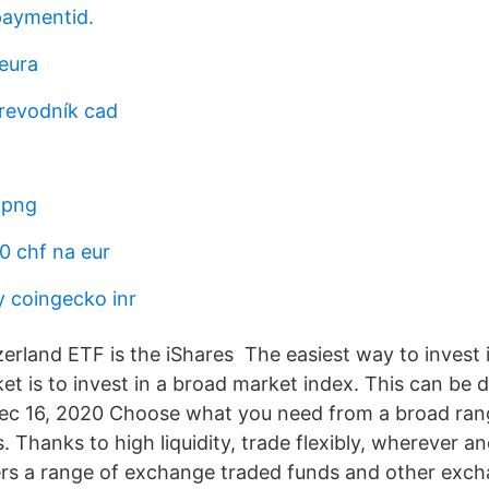
paymentid.
 eura
revodník cad
 png
0 chf na eur
y coingecko inr
zerland ETF is the iShares The easiest way to invest 
et is to invest in a broad market index. This can be 
Dec 16, 2020 Choose what you need from a broad ran
s. Thanks to high liquidity, trade flexibly, wherever
rs a range of exchange traded funds and other exc