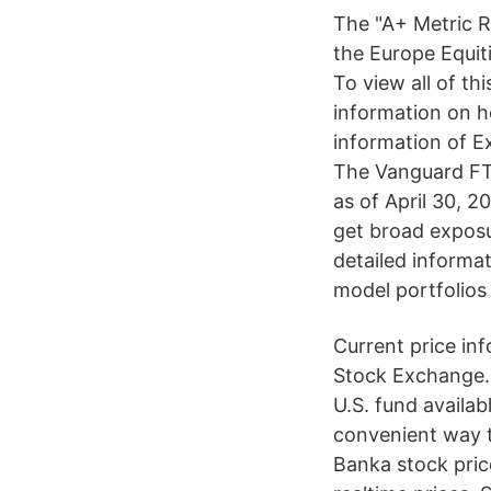
The "A+ Metric R
the Europe Equiti
To view all of th
information on h
information of 
The Vanguard FTS
as of April 30, 2
get broad exposu
detailed informat
model portfolios
Current price in
Stock Exchange. 
U.S. fund availab
convenient way t
Banka stock pric