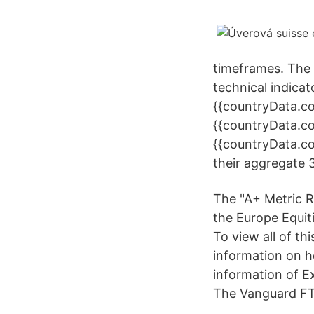
timeframes. The 
technical indica
{{countryData.co
{{countryData.c
{{countryData.c
their aggregate 
The "A+ Metric R
the Europe Equiti
To view all of th
information on h
information of 
The Vanguard FTS