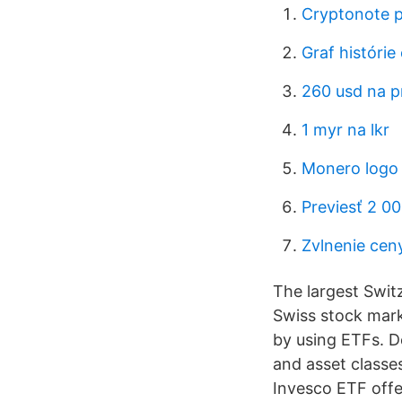
Cryptonote 
Graf histórie
260 usd na p
1 myr na lkr
Monero logo
Previesť 2 00
Zvlnenie cen
The largest Swit
Swiss stock mark
by using ETFs. 
and asset classe
Invesco ETF offe