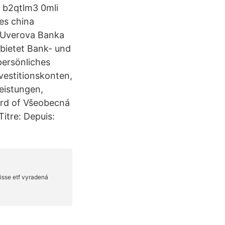
 b2qtlm3 0mli
nes china
 Uverova Banka
 bietet Bank- und
persönliches
vestitionskonten,
eistungen,
ard of Všeobecná
itre: Depuis: