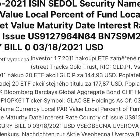
b-2021 ISIN SEDOL Security Nam
Value Local Percent of Fund Loca
t Value Maturity Date Interest R
of Issue US9127964N64 BN7S9M
BILL 0 03/18/2021 USD
Investor 1.7.2011 nakoupí ETF zaměřené n
(street Tracks Gold Trust, RIC: GLD.P). Vs
011 nákup 20 ETF akcií GLD.P za 144,93 USD. Poplate
odej 20 ETF akcií stejného titulu za 177,87 USD. Popla
 Bloomberg Barclays Global Aggregate Bond CHF 
0BF1QPK61 Ticker Symbol: GLAC SE Holdings As Of: 0
ame Currency Local PAR Value Local Percent of Fund
ue Maturity Date Interest Rate Country of Issue US
URY BILL 0 03/18/2021 USD VSEOBECNA UVEROVA
tienkurs. Nachrichten zur Aktie Vseobecna Uverova 