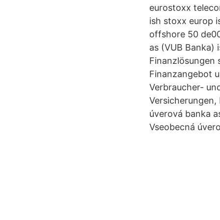
eurostoxx telec
ish stoxx europ i
offshore 50 de0
as (VUB Banka) i
Finanzlösungen s
Finanzangebot um
Verbraucher- und
Versicherungen,
úverová banka as
Vseobecná úvero