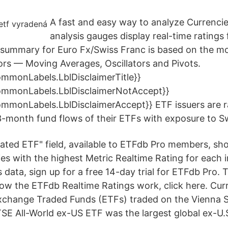
A fast and easy way to analyze Currencie
analysis gauges display real-time ratings 
summary for Euro Fx/Swiss Franc is based on the mo
tors — Moving Averages, Oscillators and Pivots.
mmonLabels.LblDisclaimerTitle}}
ommonLabels.LblDisclaimerNotAccept}}
ommonLabels.LblDisclaimerAccept}} ETF issuers are 
3-month fund flows of their ETFs with exposure to Sw
ated ETF" field, available to ETFdb Pro members, sh
es with the highest Metric Realtime Rating for each in
is data, sign up for a free 14-day trial for ETFdb Pro. 
ow the ETFdb Realtime Ratings work, click here. Curr
Exchange Traded Funds (ETFs) traded on the Vienna 
E All-World ex-US ETF was the largest global ex-U.