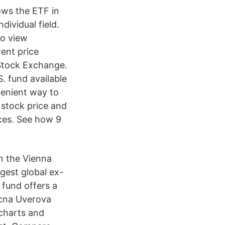
ows the ETF in
dividual field.
To view
ent price
Stock Exchange.
. fund available
venient way to
 stock price and
ices. See how 9
n the Vienna
gest global ex-
 fund offers a
ecna Uverova
 charts and