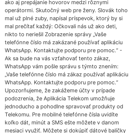
ako aj prepájanie hovorov medzi rôznymi
operátormi. Skutočný web pre ženy. Slovák toho
mal už plné zuby, napísal príspevok, ktorý by si
mal prečítať každý: Očkovali nás už ako deti,
nikto to neriešil Zobrazenie správy „Vaše
telefónne číslo má zakázané používať aplikáciu
WhatsApp. Kontaktujte podporu pre pomoc.“ -
Ak sa bude na vás vzťahovať tento zákaz,
WhatsApp vám pošle správu s týmto znením:
„Vaše telefónne číslo má zákaz používať aplikáciu
WhatsApp. Kontaktujte podporu pre pomoc.“
Upozorňujeme, že zakážeme účty v prípade
podozrenia, že Aplikácia Telekom umožňuje
jednoducho a pohodlne spravovať produkty od
Telekomu. Pre mobilné telefónne čísla uvidíte
koľko dát, minút a SMS ešte môžete v danom
mesiaci využiť. Môžete si dokúpiť dátové balíčky