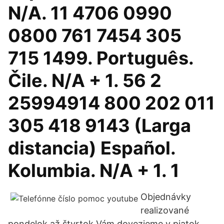
N/A. 11 4706 0990
0800 761 7454 305
715 1499. Português.
Čile. N/A + 1. 56 2
25994914 800 202 011
305 418 9143 (Larga
distancia) Español.
Kolumbia. N/A + 1. 1
Objednávky
realizované
pondelok až štvrtok Vám dovezieme v piatok