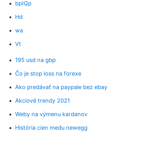
bpIQp
Hd
wa
Vt
195 usd na gbp
Čo je stop loss na forexe
Ako predávať na paypale bez ebay
Akciové trendy 2021
Weby na výmenu kardanov
História cien medu newegg