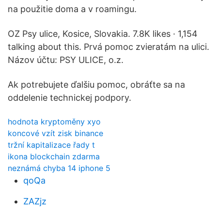
na použitie doma a v roamingu.
OZ Psy ulice, Kosice, Slovakia. 7.8K likes · 1,154
talking about this. Prvá pomoc zvieratám na ulici.
Názov účtu: PSY ULICE, o.z.
Ak potrebujete ďalšiu pomoc, obráťte sa na
oddelenie technickej podpory.
hodnota kryptoměny xyo
koncové vzít zisk binance
tržní kapitalizace řady t
ikona blockchain zdarma
neznámá chyba 14 iphone 5
qoQa
ZAZjz