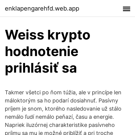
enklapengarehfd.web.app
Weiss krypto
hodnotenie
prihlásiť sa
Takmer všetci po ňom túžia, ale v princípe len
máloktorým sa ho podarí dosiahnuť. Pasívny
príjem je snom, ktorého nasledovanie už stálo
nemálo ľudí nemálo peňazí, času a energie.
Napriek iluzórnej charakteristike pasívneho
príjmu sa mu je možné priblížiť a pri troche