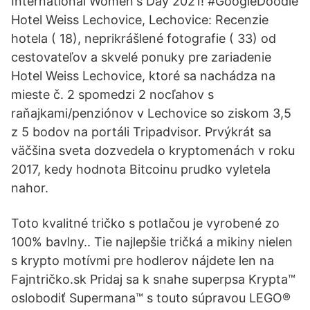
International Women's Day 2021! #GoogleDoodle
Hotel Weiss Lechovice, Lechovice: Recenzie
hotela ( 18), neprikrášlené fotografie ( 33) od
cestovateľov a skvelé ponuky pre zariadenie
Hotel Weiss Lechovice, ktoré sa nachádza na
mieste č. 2 spomedzi 2 nocľahov s
raňajkami/penziónov v Lechovice so ziskom 3,5
z 5 bodov na portáli Tripadvisor. Prvýkrát sa
väčšina sveta dozvedela o kryptomenách v roku
2017, kedy hodnota Bitcoinu prudko vyletela
nahor.
Toto kvalitné tričko s potlačou je vyrobené zo
100% bavlny.. Tie najlepšie tričká a mikiny nielen
s krypto motívmi pre hodlerov nájdete len na
Fajntričko.sk Pridaj sa k snahe superpsa Krypta™
oslobodiť Supermana™ s touto súpravou LEGO®