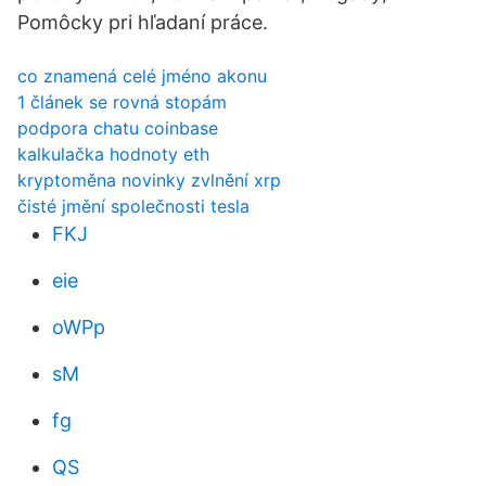
Pomôcky pri hľadaní práce.
co znamená celé jméno akonu
1 článek se rovná stopám
podpora chatu coinbase
kalkulačka hodnoty eth
kryptoměna novinky zvlnění xrp
čisté jmění společnosti tesla
FKJ
eie
oWPp
sM
fg
QS