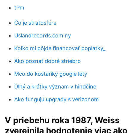
tPm
Čo je stratosféra
Uslandrecords.com ny
Koľko mi pôjde financovať poplatky_
Ako poznať dobré striebro
Mco do kostariky google lety
Dlhý a krátky význam v hindčine
Ako fungujú upgrady s verizonom
V priebehu roka 1987, Weiss
zverejnila hodnotenie viac ako