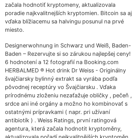
začala hodnotiť kryptomeny, aktualizovala
poradie najkvalitnejších kryptomien. Bitcoin sa aj
vďaka blížiacemu sa halvingu posunul na prvé
miesto.
Designerwohnung in Schwarz und Weiß, Baden-
Baden – Rezervujte si so zárukou najlepšej ceny!
6 hodnotení a 12 fotografií na Booking.com
HERBALMED ® Hot drink Dr Weiss - Originálny
švajčiarsky bylinný extrakt sa vyrába podľa
pôvodnej receptúry vo Švajčiarsku . Vďaka
prírodnému zloženiu nezaťažuje obličky , pečeň ,
srdce ani iné orgány a možno ho kombinovať s
ostatnými prípravkami ( napr. pri užívaní
antibiotík ) . Weiss Ratings, první ratingová
agentura, která začala hodnotit kryptoměny,
aktualizovala pořadí nejkvalitnějších kryptoměn.