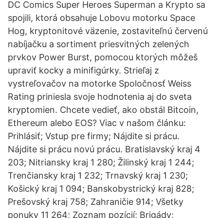
DC Comics Super Heroes Superman a Krypto sa
spojili, ktorá obsahuje Lobovu motorku Space
Hog, kryptonitové väzenie, zostaviteľnú červenú
nabíjačku a sortiment priesvitných zelených
prvkov Power Burst, pomocou ktorých môžeš
upraviť kocky a minifigúrky. Strieľaj z
vystreľovačov na motorke Spoločnosť Weiss
Rating priniesla svoje hodnotenia aj do sveta
kryptomien. Chcete vedieť, ako obstál Bitcoin,
Ethereum alebo EOS? Viac v našom článku:
Prihlásiť; Vstup pre firmy; Nájdite si prácu.
Nájdite si prácu novú prácu. Bratislavský kraj 4
203; Nitriansky kraj 1 280; Žilinský kraj 1 244;
Trenčiansky kraj 1 232; Trnavský kraj 1 230;
Košický kraj 1 094; Banskobystrický kraj 828;
Prešovský kraj 758; Zahraničie 914; Všetky
ponuky 11 264; Zoznam pozícií; Brigády;