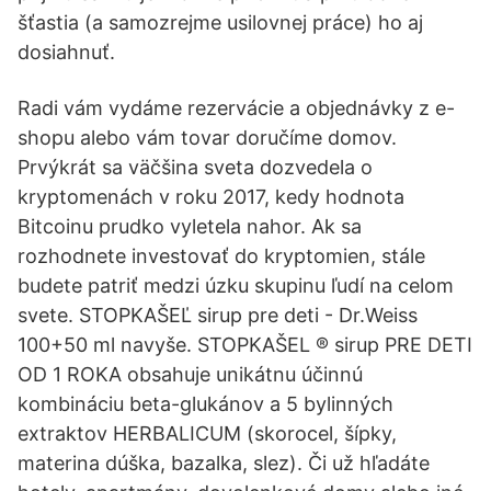
šťastia (a samozrejme usilovnej práce) ho aj
dosiahnuť.
Radi vám vydáme rezervácie a objednávky z e-
shopu alebo vám tovar doručíme domov.
Prvýkrát sa väčšina sveta dozvedela o
kryptomenách v roku 2017, kedy hodnota
Bitcoinu prudko vyletela nahor. Ak sa
rozhodnete investovať do kryptomien, stále
budete patriť medzi úzku skupinu ľudí na celom
svete. STOPKAŠEĽ sirup pre deti - Dr.Weiss
100+50 ml navyše. STOPKAŠEL ® sirup PRE DETI
OD 1 ROKA obsahuje unikátnu účinnú
kombináciu beta-glukánov a 5 bylinných
extraktov HERBALICUM (skorocel, šípky,
materina dúška, bazalka, slez). Či už hľadáte